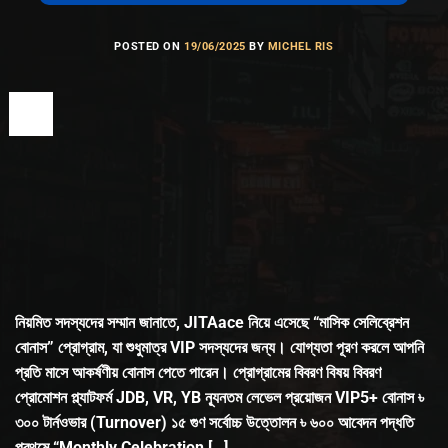
POSTED ON
19/06/2025
BY
MICHEL RIS
19
জুন
নিয়মিত সদস্যদের সম্মান জানাতে, JITAace নিয়ে এসেছে “মাসিক সেলিব্রেশন
বোনাস” প্রোগ্রাম, যা শুধুমাত্র VIP সদস্যদের জন্য। যোগ্যতা পূরণ করলে আপনি
প্রতি মাসে আকর্ষণীয় বোনাস পেতে পারেন। প্রোগ্রামের বিবরণ বিষয় বিবরণ
প্রোমোশন প্ল্যাটফর্ম JDB, VR, YB ন্যূনতম লেভেল প্রয়োজন VIP5+ বোনাস ৳
৩০০ টার্নওভার (Turnover) ১৫ গুণ সর্বোচ্চ উত্তোলন ৳ ৬০০ আবেদন পদ্ধতি
প্রথমে “Monthly Celebration […]