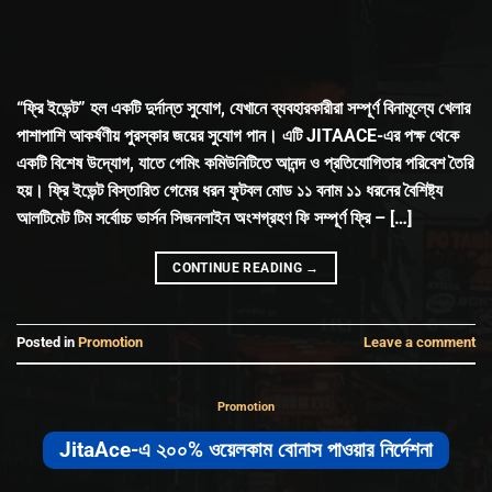
“ফ্রি ইভেন্ট” হল একটি দুর্দান্ত সুযোগ, যেখানে ব্যবহারকারীরা সম্পূর্ণ বিনামূল্যে খেলার
পাশাপাশি আকর্ষণীয় পুরস্কার জয়ের সুযোগ পান। এটি JITAACE-এর পক্ষ থেকে
একটি বিশেষ উদ্যোগ, যাতে গেমিং কমিউনিটিতে আনন্দ ও প্রতিযোগিতার পরিবেশ তৈরি
হয়। ফ্রি ইভেন্ট বিস্তারিত গেমের ধরন ফুটবল মোড ১১ বনাম ১১ ধরনের বৈশিষ্ট্য
আলটিমেট টিম সর্বোচ্চ ভার্সন সিজনলাইন অংশগ্রহণ ফি সম্পূর্ণ ফ্রি – […]
CONTINUE READING
→
Posted in
Promotion
Leave a comment
Promotion
JitaAce-এ ২০০% ওয়েলকাম বোনাস পাওয়ার নির্দেশনা