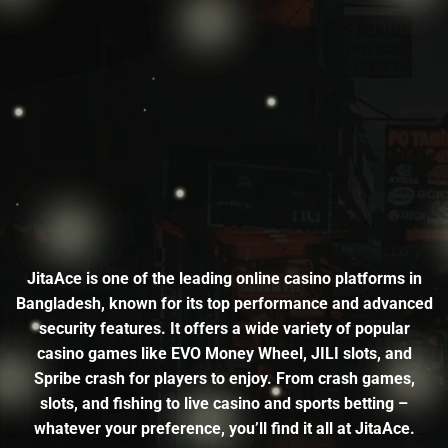
JitaAce is one of the leading online casino platforms in
Bangladesh, known for its top performance and advanced
security features. It offers a wide variety of popular
casino games like EVO Money Wheel, JILI slots, and
Spribe crash for players to enjoy. From crash games,
slots, and fishing to live casino and sports betting –
whatever your preference, you’ll find it all at JitaAce.